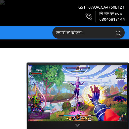
GST : 07AACCA4750E1Z1
हमें कॉल करें now
08045817144