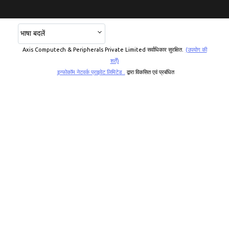
भाषा बदलें
Axis Computech & Peripherals Private Limited सर्वाधिकार सुरक्षित.
(उपयोग की
शर्तें)
इन्फोकॉम नेटवर्क प्राइवेट लिमिटेड .
द्वारा विकसित एवं प्रबंधित